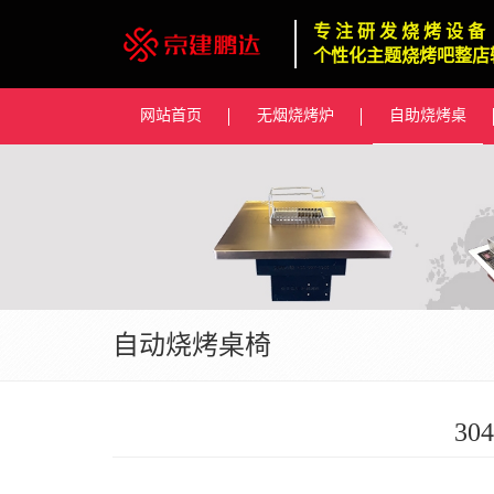
专 注 研 发 烧 烤 设 备
个性化主题烧烤吧整店
网站首页
无烟烧烤炉
自助烧烤桌
自动烧烤桌椅
3